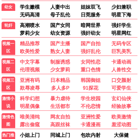
4567剧集
我的解放日志
丧愈神剧
9.6
2022
韩剧
4567电影网·追剧无忧