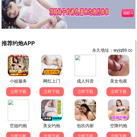
🏆 4567高分剧集
4567剧集
大明王朝1566
历史权谋 神级剧作
9.8
2007