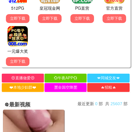
4567电影网·追剧无忧
4567剧集
非自然死亡
石原里美 法医悬疑
9.5
2018
日剧
4567电影网·追剧无忧