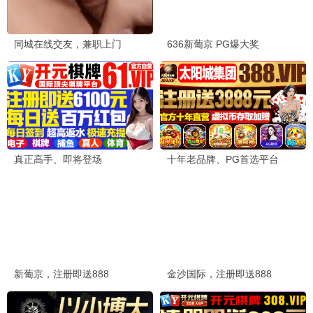
4567剧集
信号
时空对讲 悬疑神作
9.5
2016
韩剧
4567电影网·追剧无忧