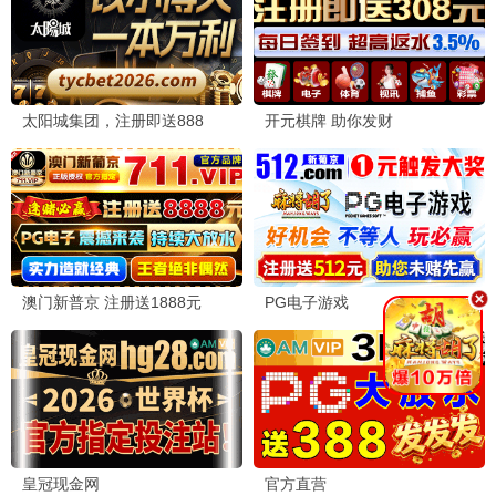
🇨🇳 4567国产剧
4567剧集
人世间