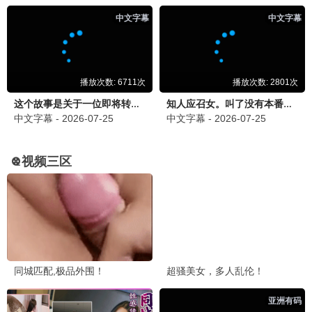
信号
时空对讲 悬疑神作
9.5
2016
韩剧
4567电影网·追剧无忧
🇯🇵 4567日剧专区