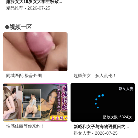
9.4
2023
国产
4567电影网·追剧无忧
4567剧集
山海情
扶贫史诗 闽宁协作
9.4
2021