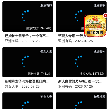
人世间
五十年中国百姓生活史
9.5
2022
国产
4567电影网·追剧无忧
4567剧集
觉醒年代