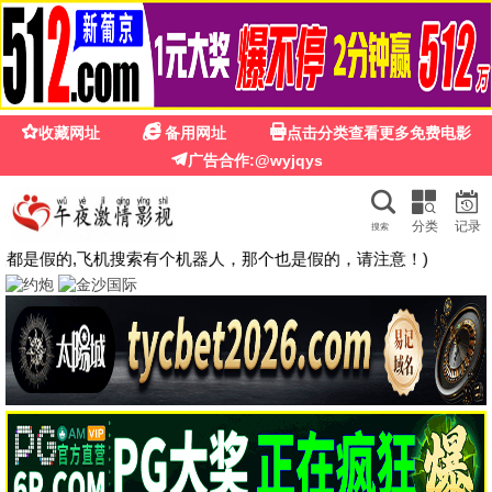
4567电影网电视剧
4567电影网电视剧 · 追剧无忧
4567推荐
高清免费
每张海报孤品唯一
电视剧·电影·综艺·动漫 —
每一张海报URL全球唯一，绝不重
复！
4567影视，追剧无忧。