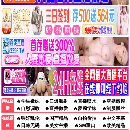
4567剧集
黑暗荣耀
宋慧乔复仇爽剧
9.4
2022
韩剧
4567电影网·追剧无忧