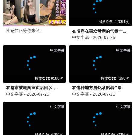
4567剧集
机智医生生活
申源浩 温暖群像
9.5
2020
韩剧
4567电影网·追剧无忧