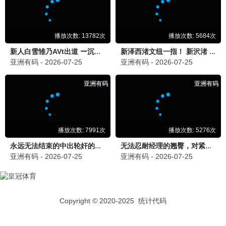
4567剧集
半泽直树
堺雅人 职场复仇
9.4
2013
日剧
4567电影网·追剧无忧