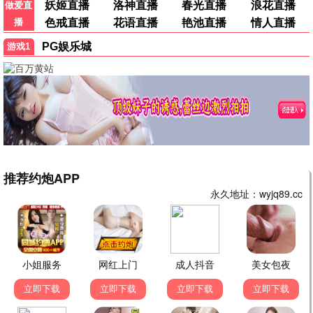
🏆 4567高分剧集
4567剧集
大明王朝1566
历史权谋 神级剧作
9.8
2007