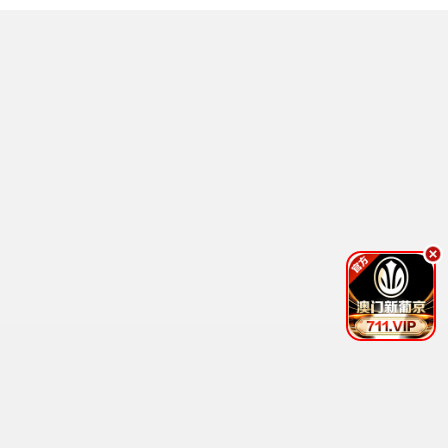
4567剧集
四重奏
松隆子 坂元裕二
9.4
2017
日剧
4567电影网·追剧无忧